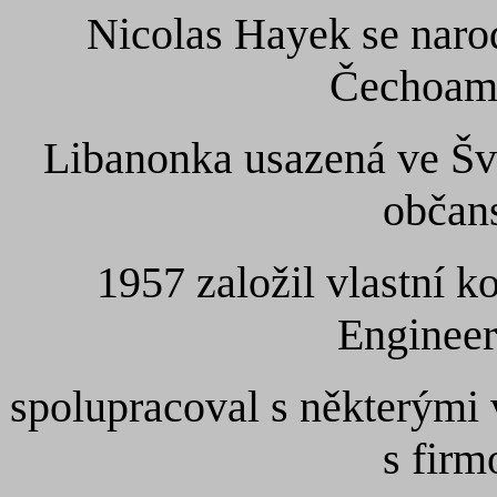
Nicolas Hayek se narod
Čechoame
Libanonka usazená ve Švý
občans
1957 založil vlastní 
Engineer
spolupracoval s některými 
s firm