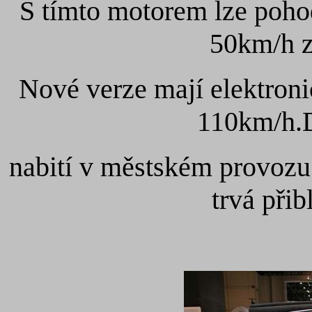
S tímto motorem lze pohod
50km/h z
Nové verze mají elektron
110km/h.D
nabití v městském provozu
trvá přib