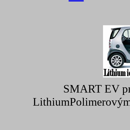
SMART EV pro
LithiumPolimerovými