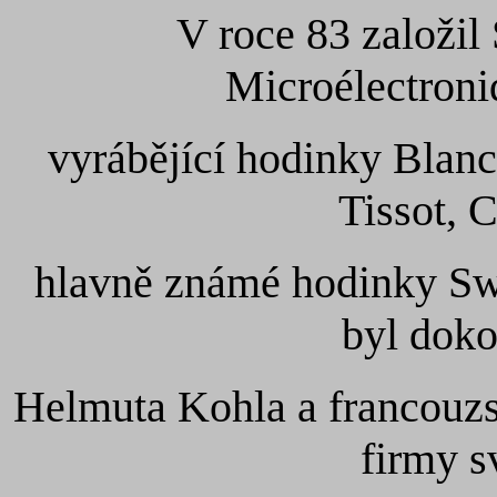
V roce 83 založil
Microélectroni
vyrábějící hodinky Blan
Tissot, 
hlavně známé hodinky Swa
byl dok
Helmuta Kohla a francouzs
firmy s