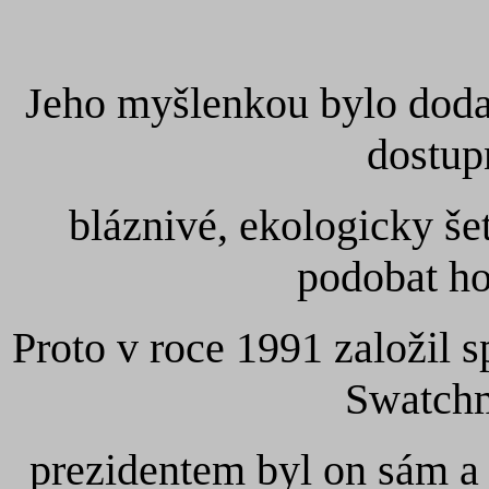
Jeho myšlenkou bylo dodat
dostup
bláznivé, ekologicky še
podobat h
Proto v roce 1991 založil 
Swatchm
prezidentem byl on sám a 