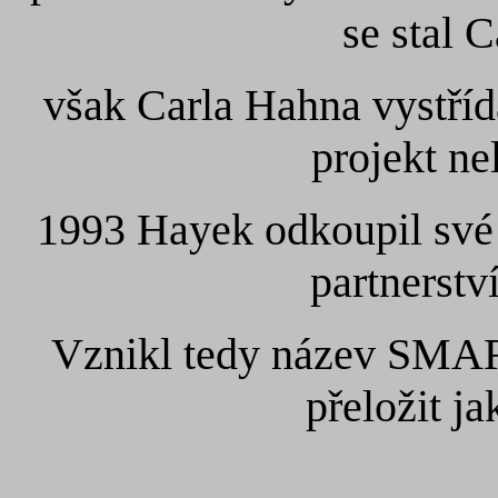
se stal 
však Carla Hahna vystříd
projekt nel
1993 Hayek odkoupil své 
partnerstv
Vznikl tedy název SMAR
přeložit ja