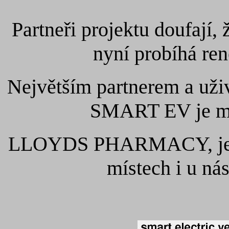
Partneři projektu doufají,
nyní probíhá re
Největším partnerem a uži
SMART EV je mez
LLOYDS PHARMACY, jeji
místech i u ná